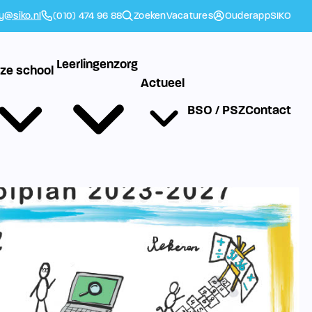
ly@siko.nl
(010) 474 96 88
Zoeken
Vacatures
Ouderapp
SIKO
Leerlingenzorg
ze school
Actueel
BSO / PSZ
Contact