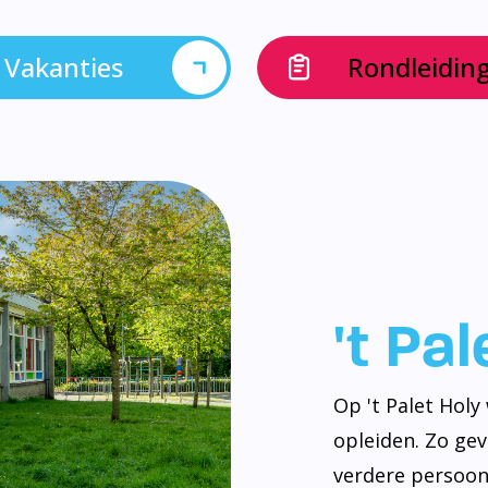
Vakanties
Rondleidin
't Pa
Op 't Palet Hol
opleiden. Zo ge
verdere persoonl