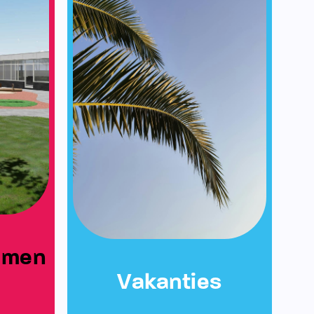
emen
Vakanties