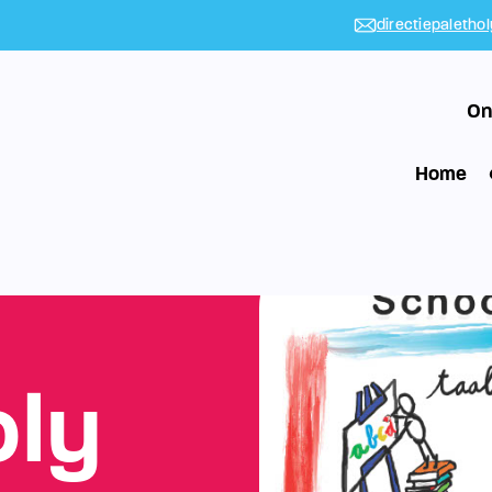
directiepaletho
On
Home
oly