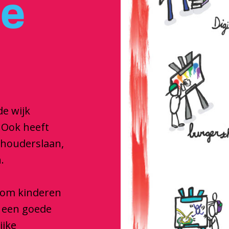
je
de wijk
 Ook heeft
dhouderslaan,
.
e om kinderen
e een goede
ijke