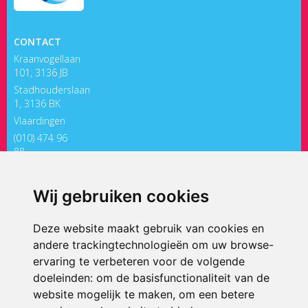
CONTACT
Kraanvogellaan
101, 3136 JB
Stadhouderslaan
1, 3136 BK
Vlaardingen
(010) 474 96
88
directiepaletholy@siko.nl
Wij gebruiken cookies
ONDERDEEL VAN
Deze website maakt gebruik van cookies en
andere trackingtechnologieën om uw browse-
ervaring te verbeteren voor de volgende
doeleinden:
om de basisfunctionaliteit van de
website mogelijk te maken
,
om een betere