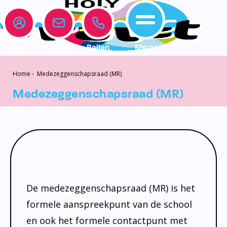
Login
E-mail
Bellen
Menu
Home
-
Medezeggenschapsraad (MR)
Onze school
Leerlingenzorg
Actueel
Home
Medezeggenschapsraad (MR)
Onze school
Medezeggenschapsraad
Interne begeleiding
Vakanties en vrije dagen
Leerlingenzorg
Documentatie
Jeugdprofessional op school
Agenda
Actueel
Het Team
Onderwijs dat past
Social Schools App
BSO / PSZ
Ouderraad
Logopedie
Contact
De medezeggenschapsraad (MR) is het
Privacy
Centrum voor jeugd en gezin
formele aanspreekpunt van de school
Contact
Brugfunctionaris
en ook het formele contactpunt met