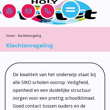
Login
E-mail
Bellen
Menu
Home
-
Klachtenregeling
Onze school
Leerlingenzorg
Actueel
Home
Klachtenregeling
Onze school
Medezeggenschapsraad
Interne begeleiding
Vakanties en vrije dagen
Leerlingenzorg
Documentatie
Jeugdprofessional op school
Agenda
Actueel
Het Team
Onderwijs dat past
Social Schools App
De kwaliteit van het onderwijs staat bij
BSO / PSZ
Ouderraad
Logopedie
alle SIKO scholen voorop. Veiligheid,
Contact
openheid en een duidelijke structuur
Privacy
Centrum voor jeugd en gezin
zorgen voor een prettig schoolklimaat.
Contact
Brugfunctionaris
Goed contact tussen ouders en de