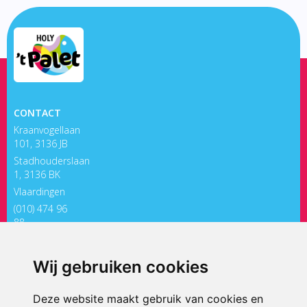
CONTACT
Kraanvogellaan
101, 3136 JB
Stadhouderslaan
1, 3136 BK
Vlaardingen
(010) 474 96
88
directiepaletholy@siko.nl
Wij gebruiken cookies
ONDERDEEL VAN
Deze website maakt gebruik van cookies en