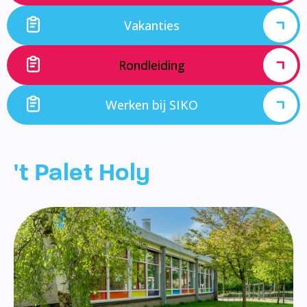
Vakanties
Rondleiding
Werken bij SIKO
't Palet Holy