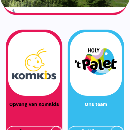
Opvang van KomKids
Ons team