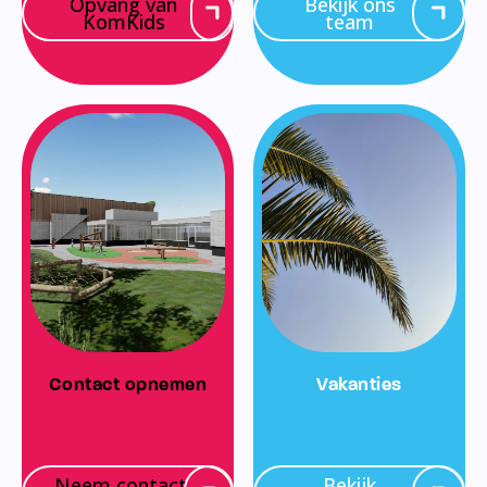
Opvang van
Bekijk ons
KomKids
team
Contact opnemen
Vakanties
Neem contact
Bekijk