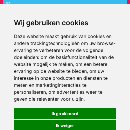
88
directiepaletholy@siko.nl
Wij gebruiken cookies
ONDERDEEL VAN
Deze website maakt gebruik van cookies en
andere trackingtechnologieën om uw browse-
ervaring te verbeteren voor de volgende
doeleinden:
om de basisfunctionaliteit van de
website mogelijk te maken
,
om een betere
ervaring op de website te bieden
,
om uw
interesse in onze producten en diensten te
© 2026 ’t Palet Holy | Alle rechten voorbehouden
meten en marketinginteracties te
personaliseren
,
om advertenties weer te
Privacy policy
|
Disclaimer
|
Klachtenregeling
|
RSIN en Anbi
|
Cookie
voorkeuren
geven die relevanter voor u zijn
.
Crealisatie
The MindOffice
Ik ga akkoord
Ik weiger