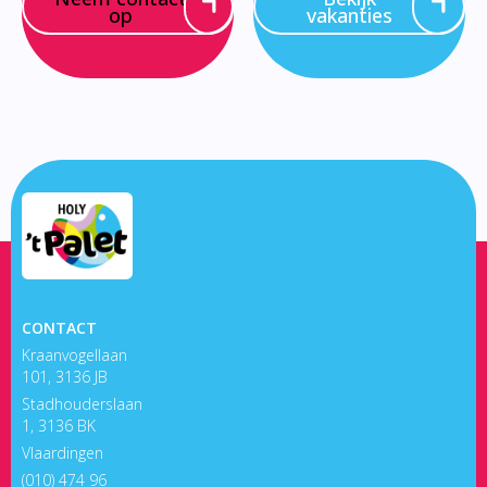
op
vakanties
CONTACT
Kraanvogellaan
101, 3136 JB
Stadhouderslaan
1, 3136 BK
Vlaardingen
(010) 474 96