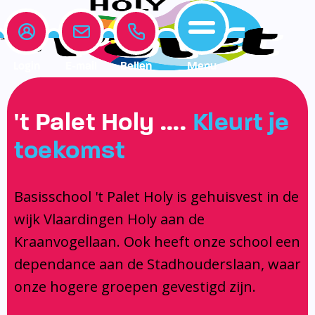
Login
E-mail
Bellen
Menu
Onze school
Leerlingenzorg
Actueel
't Palet Holy ….
Kleurt je
Home
toekomst
Onze school
Medezeggenschapsraad
Interne begeleiding
Vakanties en vrije dagen
Leerlingenzorg
Documentatie
Jeugdprofessional op school
Agenda
Basisschool 't Palet Holy is gehuisvest in de
Actueel
Het Team
Onderwijs dat past
Social Schools App
wijk Vlaardingen Holy aan de
BSO / PSZ
Ouderraad
Logopedie
Kraanvogellaan. Ook heeft onze school een
Contact
Privacy
Centrum voor jeugd en gezin
dependance aan de Stadhouderslaan, waar
onze hogere groepen gevestigd zijn.
Contact
Brugfunctionaris