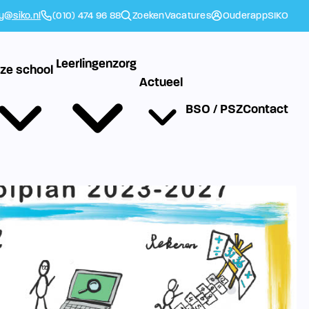
ly@siko.nl
(010) 474 96 88
Zoeken
Vacatures
Ouderapp
SIKO
Leerlingenzorg
ze school
Actueel
BSO / PSZ
Contact