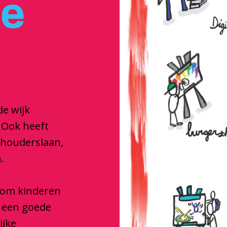
je
de wijk
 Ook heeft
dhouderslaan,
.
e om kinderen
e een goede
ijke