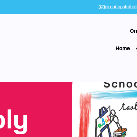
directiepaletho
On
Home
oly