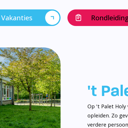
Vakanties
Rondleidin
't Pa
Op 't Palet Hol
opleiden. Zo ge
verdere persoonl