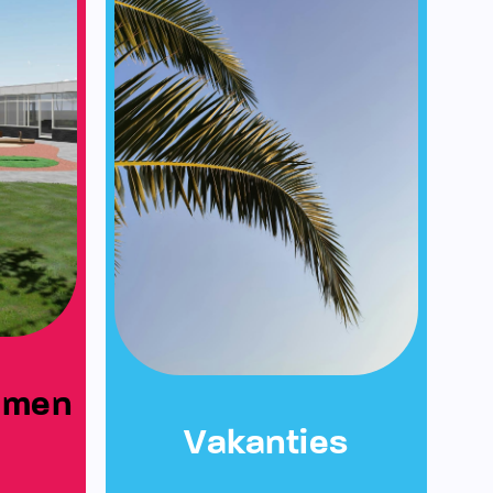
emen
Vakanties