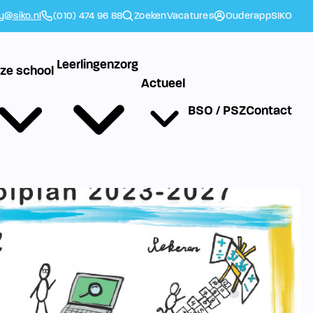
ly@siko.nl
(010) 474 96 88
Zoeken
Vacatures
Ouderapp
SIKO
Leerlingenzorg
ze school
Actueel
BSO / PSZ
Contact