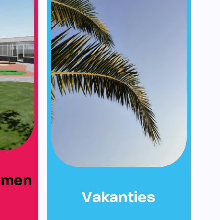
emen
Vakanties