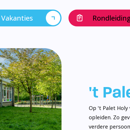
Vakanties
Rondleidin
't Pa
Op 't Palet Hol
opleiden. Zo ge
verdere persoonl