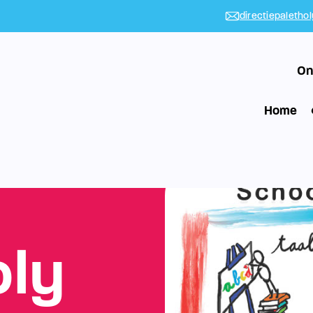
directiepaletho
On
Home
oly