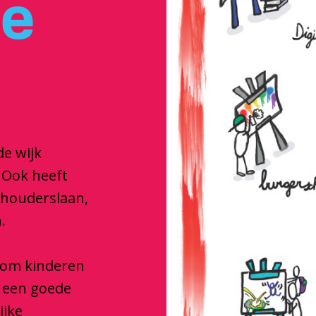
je
de wijk
 Ook heeft
dhouderslaan,
.
e om kinderen
e een goede
ijke