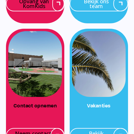
Opvang van
Bekijk ons
KomKids
team
Contact opnemen
Vakanties
Neem contact
Bekijk