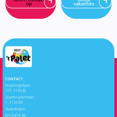
op
vakanties
CONTACT
Kraanvogellaan
101, 3136 JB
Stadhouderslaan
1, 3136 BK
Vlaardingen
(010) 474 96