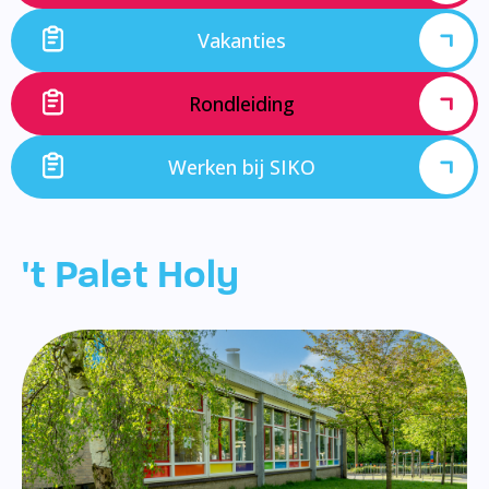
Vakanties
Rondleiding
Werken bij SIKO
't Palet Holy