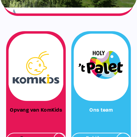
Opvang van KomKids
Ons team