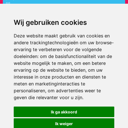
88
directiepaletholy@siko.nl
Wij gebruiken cookies
ONDERDEEL VAN
Deze website maakt gebruik van cookies en
andere trackingtechnologieën om uw browse-
ervaring te verbeteren voor de volgende
doeleinden:
om de basisfunctionaliteit van de
website mogelijk te maken
,
om een betere
ervaring op de website te bieden
,
om uw
interesse in onze producten en diensten te
© 2026 ’t Palet Holy | Alle rechten voorbehouden
meten en marketinginteracties te
personaliseren
,
om advertenties weer te
Privacy policy
|
Disclaimer
|
Klachtenregeling
|
RSIN en Anbi
|
Cookie
voorkeuren
geven die relevanter voor u zijn
.
Crealisatie
The MindOffice
Ik ga akkoord
Ik weiger