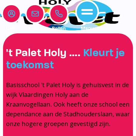
Login
E-mail
Bellen
Menu
Onze school
Leerlingenzorg
Actueel
't Palet Holy ….
Kleurt je
Home
toekomst
Onze school
Medezeggenschapsraad
Interne begeleiding
Vakanties en vrije dagen
Leerlingenzorg
Documentatie
Jeugdprofessional op school
Agenda
Basisschool 't Palet Holy is gehuisvest in de
Actueel
Het Team
Onderwijs dat past
Social Schools App
wijk Vlaardingen Holy aan de
BSO / PSZ
Ouderraad
Logopedie
Kraanvogellaan. Ook heeft onze school een
Contact
Privacy
Centrum voor jeugd en gezin
dependance aan de Stadhouderslaan, waar
onze hogere groepen gevestigd zijn.
Contact
Brugfunctionaris