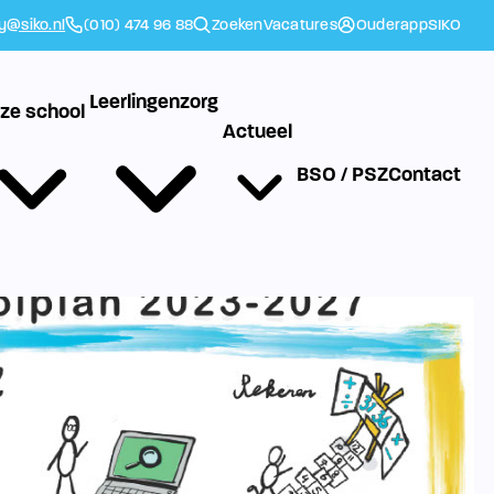
ly@siko.nl
(010) 474 96 88
Zoeken
Vacatures
Ouderapp
SIKO
Leerlingenzorg
ze school
Actueel
BSO / PSZ
Contact