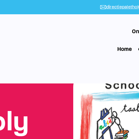
directiepaletho
On
Home
oly