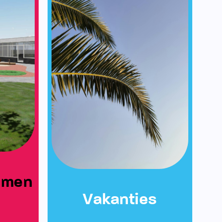
emen
Vakanties