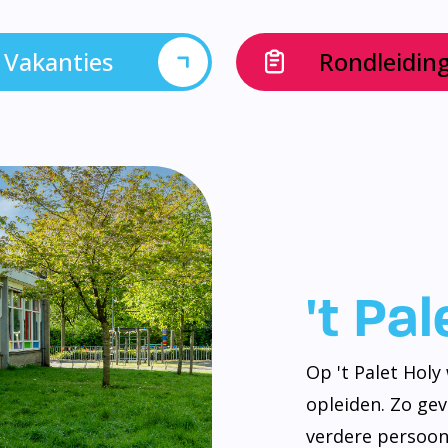
Vakanties
Rondleidin
't Pa
Op 't Palet Hol
opleiden. Zo ge
verdere persoonl