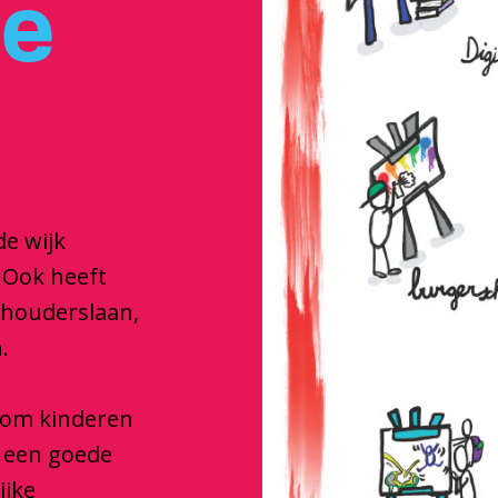
je
de wijk
 Ook heeft
dhouderslaan,
.
e om kinderen
e een goede
ijke