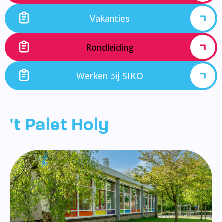
Vakanties
Rondleiding
Werken bij SIKO
't Palet Holy