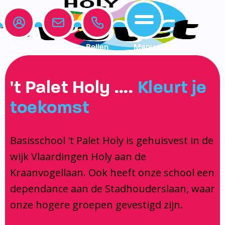
Login
E-mail
Bellen
Menu
Onze school
Leerlingenzorg
Actueel
't Palet Holy ….
Kleurt je
Home
toekomst
Onze school
Medezeggenschapsraad
Interne begeleiding
Vakanties en vrije dagen
Leerlingenzorg
Documentatie
Jeugdprofessional op school
Agenda
Basisschool 't Palet Holy is gehuisvest in de
Actueel
Het Team
Onderwijs dat past
Social Schools App
wijk Vlaardingen Holy aan de
BSO / PSZ
Ouderraad
Logopedie
Kraanvogellaan. Ook heeft onze school een
Contact
Privacy
Centrum voor jeugd en gezin
dependance aan de Stadhouderslaan, waar
onze hogere groepen gevestigd zijn.
Contact
Brugfunctionaris