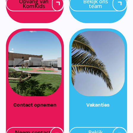
Opvang van
Bekijk ons
KomKids
team
Contact opnemen
Vakanties
Neem contact
Bekijk