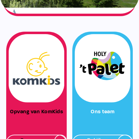
Opvang van KomKids
Ons team