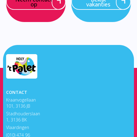
op
vakanties
CONTACT
Kraanvogellaan
101, 3136 JB
Stadhouderslaan
1, 3136 BK
Vlaardingen
(010) 474 96