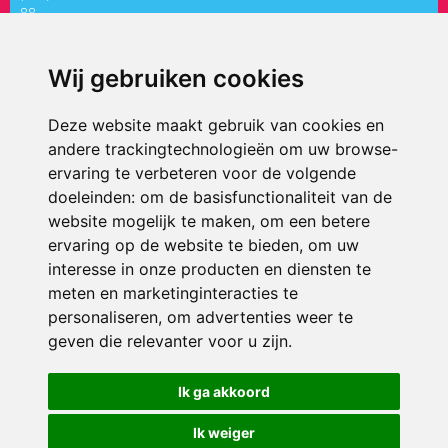
88
directiepaletholy@siko.nl
Wij gebruiken cookies
ONDERDEEL VAN
Deze website maakt gebruik van cookies en
andere trackingtechnologieën om uw browse-
ervaring te verbeteren voor de volgende
doeleinden:
om de basisfunctionaliteit van de
website mogelijk te maken
,
om een betere
ervaring op de website te bieden
,
om uw
interesse in onze producten en diensten te
© 2026 ’t Palet Holy | Alle rechten voorbehouden
meten en marketinginteracties te
personaliseren
,
om advertenties weer te
Privacy policy
|
Disclaimer
|
Klachtenregeling
|
RSIN en Anbi
|
Cookie
voorkeuren
geven die relevanter voor u zijn
.
Crealisatie
The MindOffice
Ik ga akkoord
Ik weiger