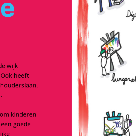
je
de wijk
 Ook heeft
dhouderslaan,
.
e om kinderen
e een goede
ijke