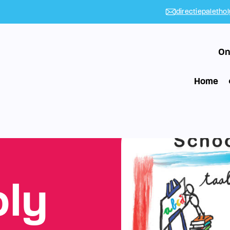
directiepaletho
On
Home
oly