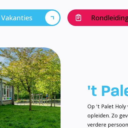
Vakanties
Rondleidin
't Pa
Op 't Palet Hol
opleiden. Zo ge
verdere persoonl