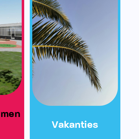
emen
Vakanties