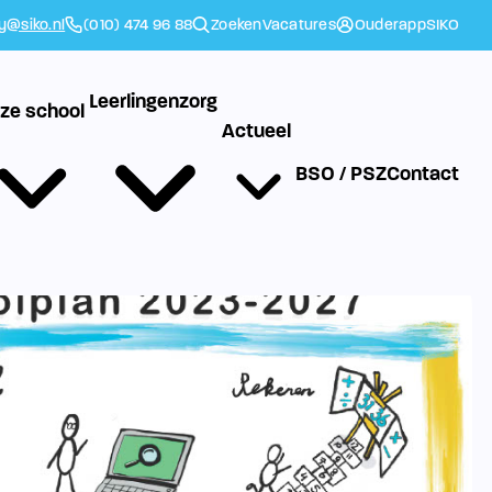
ly@siko.nl
(010) 474 96 88
Zoeken
Vacatures
Ouderapp
SIKO
Leerlingenzorg
ze school
Actueel
BSO / PSZ
Contact