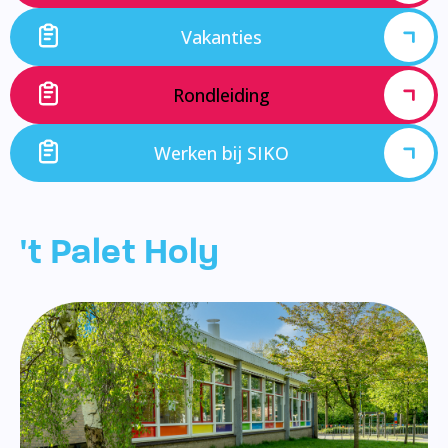
Vakanties
Rondleiding
Werken bij SIKO
't Palet Holy