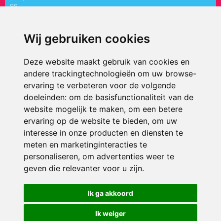
88
directiepaletholy@siko.nl
Wij gebruiken cookies
ONDERDEEL VAN
Deze website maakt gebruik van cookies en
andere trackingtechnologieën om uw browse-
ervaring te verbeteren voor de volgende
doeleinden:
om de basisfunctionaliteit van de
website mogelijk te maken
,
om een betere
ervaring op de website te bieden
,
om uw
interesse in onze producten en diensten te
© 2026 ’t Palet Holy | Alle rechten voorbehouden
meten en marketinginteracties te
personaliseren
,
om advertenties weer te
Privacy policy
|
Disclaimer
|
Klachtenregeling
|
RSIN en Anbi
|
Cookie
voorkeuren
geven die relevanter voor u zijn
.
Crealisatie
The MindOffice
Ik ga akkoord
Ik weiger