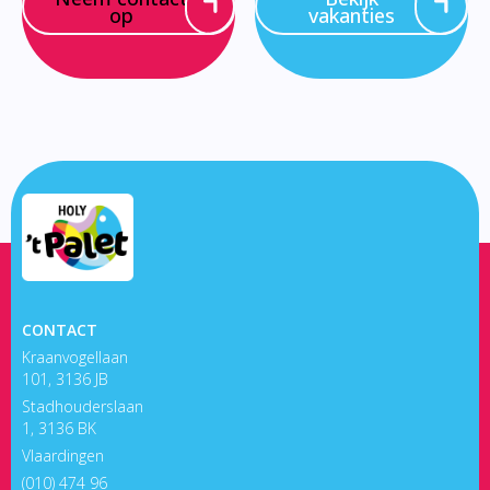
op
vakanties
CONTACT
Kraanvogellaan
101, 3136 JB
Stadhouderslaan
1, 3136 BK
Vlaardingen
(010) 474 96