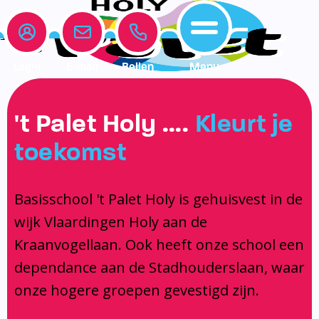
Login
E-mail
Bellen
Menu
Onze school
Leerlingenzorg
Actueel
't Palet Holy ….
Kleurt je
Home
toekomst
Onze school
Medezeggenschapsraad
Interne begeleiding
Vakanties en vrije dagen
Leerlingenzorg
Documentatie
Jeugdprofessional op school
Agenda
Basisschool 't Palet Holy is gehuisvest in de
Actueel
Het Team
Onderwijs dat past
Social Schools App
wijk Vlaardingen Holy aan de
BSO / PSZ
Ouderraad
Logopedie
Kraanvogellaan. Ook heeft onze school een
Contact
Privacy
Centrum voor jeugd en gezin
dependance aan de Stadhouderslaan, waar
onze hogere groepen gevestigd zijn.
Contact
Brugfunctionaris