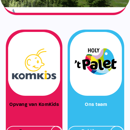
Opvang van KomKids
Ons team