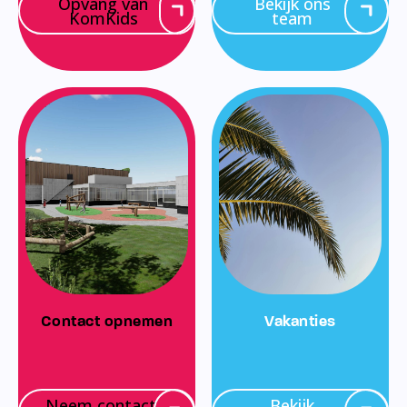
Opvang van
Bekijk ons
KomKids
team
Contact opnemen
Vakanties
Neem contact
Bekijk