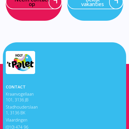
op
vakanties
CONTACT
Kraanvogellaan
101, 3136 JB
Stadhouderslaan
1, 3136 BK
Vlaardingen
(010) 474 96