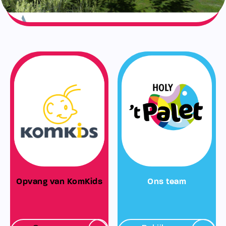
Opvang van KomKids
Ons team