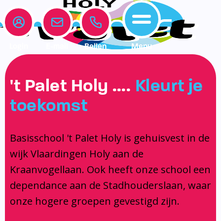
Login
E-mail
Bellen
Menu
Onze school
Leerlingenzorg
Actueel
't Palet Holy ….
Kleurt je
Home
toekomst
Onze school
Medezeggenschapsraad
Interne begeleiding
Vakanties en vrije dagen
Leerlingenzorg
Documentatie
Jeugdprofessional op school
Agenda
Basisschool 't Palet Holy is gehuisvest in de
Actueel
Het Team
Onderwijs dat past
Social Schools App
wijk Vlaardingen Holy aan de
BSO / PSZ
Ouderraad
Logopedie
Kraanvogellaan. Ook heeft onze school een
Contact
Privacy
Centrum voor jeugd en gezin
dependance aan de Stadhouderslaan, waar
onze hogere groepen gevestigd zijn.
Contact
Brugfunctionaris