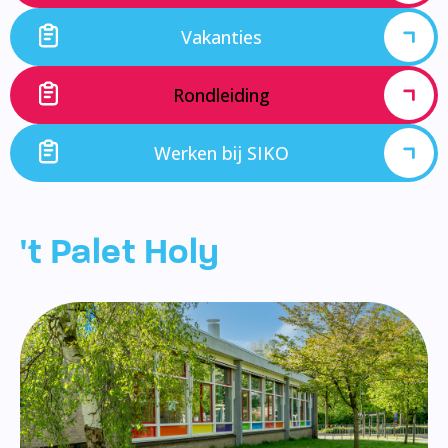
Vakanties
Rondleiding
Werken bij SIKO
't Palet Holy