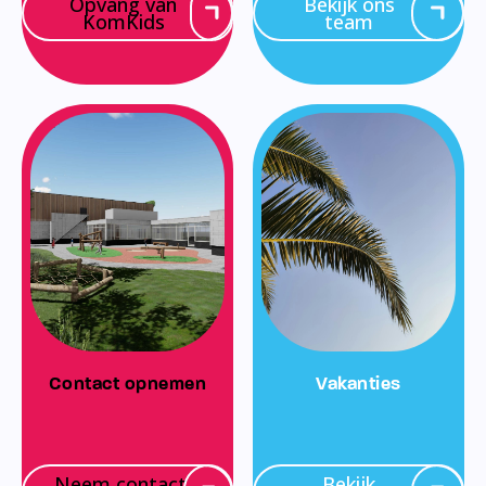
Opvang van
Bekijk ons
KomKids
team
Contact opnemen
Vakanties
Neem contact
Bekijk