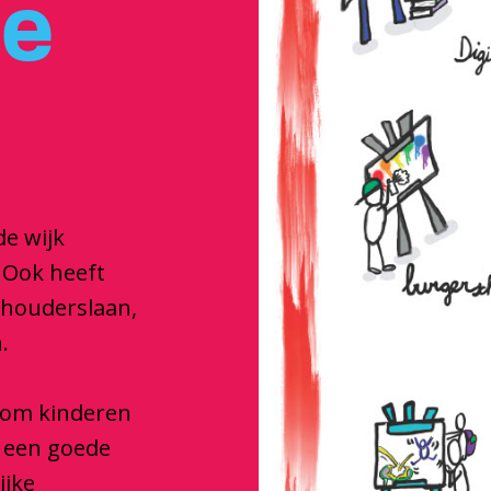
je
de wijk
 Ook heeft
dhouderslaan,
.
e om kinderen
e een goede
ijke