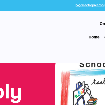
directiepaletho
On
Home
oly