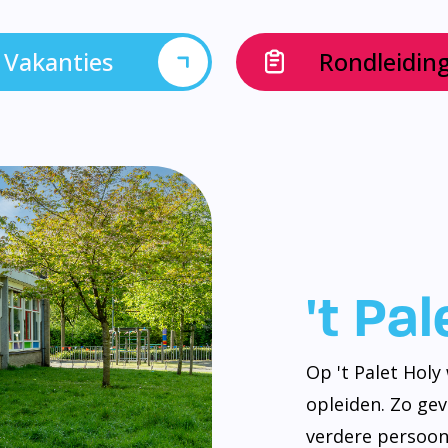
Vakanties
Rondleidin
't Pa
Op 't Palet Hol
opleiden. Zo ge
verdere persoonl