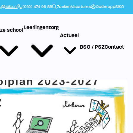
ly@siko.nl
(010) 474 96 88
Zoeken
Vacatures
Ouderapp
SIKO
Leerlingenzorg
ze school
Actueel
BSO / PSZ
Contact