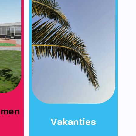
emen
Vakanties