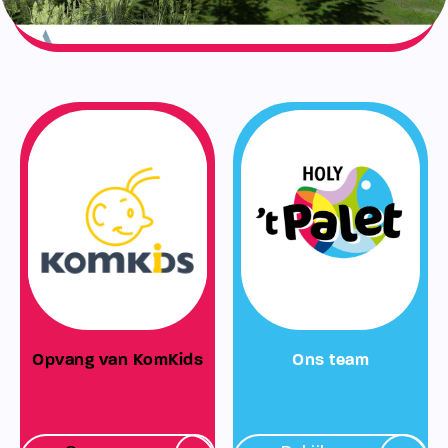
Opvang van KomKids
Ons team