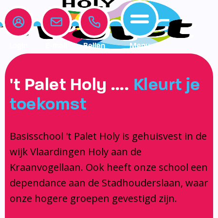
Login
E-mail
Bellen
Menu
Onze school
Leerlingenzorg
Actueel
't Palet Holy ….
Kleurt je
Home
toekomst
Onze school
Medezeggenschapsraad
Interne begeleiding
Vakanties en vrije dagen
Leerlingenzorg
Documentatie
Jeugdprofessional op school
Agenda
Basisschool 't Palet Holy is gehuisvest in de
Actueel
Het Team
Onderwijs dat past
Social Schools App
wijk Vlaardingen Holy aan de
BSO / PSZ
Ouderraad
Logopedie
Kraanvogellaan. Ook heeft onze school een
Contact
Privacy
Centrum voor jeugd en gezin
dependance aan de Stadhouderslaan, waar
onze hogere groepen gevestigd zijn.
Contact
Brugfunctionaris