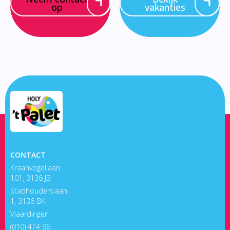
op
vakanties
CONTACT
Kraanvogellaan
101, 3136 JB
Stadhouderslaan
1, 3136 BK
Vlaardingen
(010) 474 96