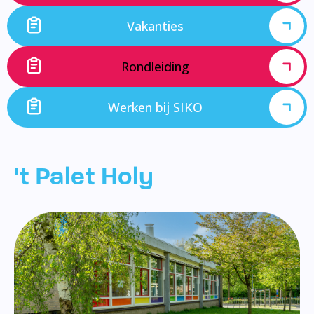
Vakanties
Rondleiding
Werken bij SIKO
't Palet Holy