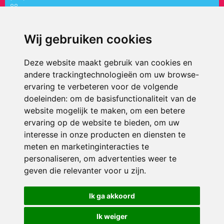
88
directiepaletholy@siko.nl
Wij gebruiken cookies
ONDERDEEL VAN
Deze website maakt gebruik van cookies en
andere trackingtechnologieën om uw browse-
ervaring te verbeteren voor de volgende
doeleinden:
om de basisfunctionaliteit van de
website mogelijk te maken
,
om een betere
ervaring op de website te bieden
,
om uw
interesse in onze producten en diensten te
© 2026 ’t Palet Holy | Alle rechten voorbehouden
meten en marketinginteracties te
personaliseren
,
om advertenties weer te
Privacy policy
|
Disclaimer
|
Klachtenregeling
|
RSIN en Anbi
|
Cookie
voorkeuren
geven die relevanter voor u zijn
.
Crealisatie
The MindOffice
Ik ga akkoord
Ik weiger