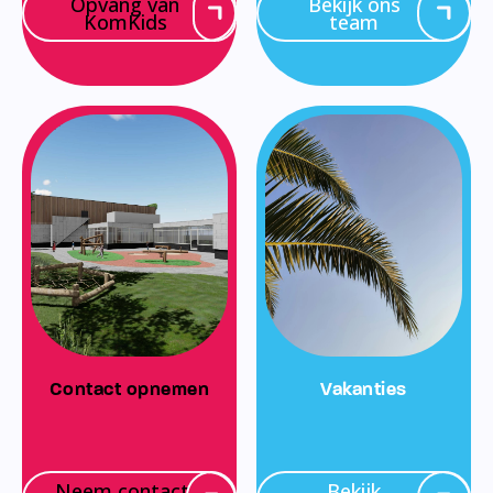
Opvang van
Bekijk ons
KomKids
team
Contact opnemen
Vakanties
Neem contact
Bekijk