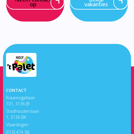
op
vakanties
CONTACT
Kraanvogellaan
101, 3136 JB
Stadhouderslaan
1, 3136 BK
Vlaardingen
(010) 474 96