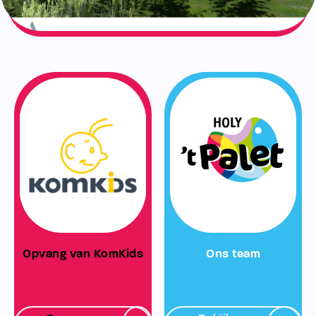
Opvang van KomKids
Ons team