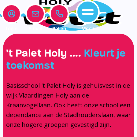
Login
E-mail
Bellen
Menu
Onze school
Leerlingenzorg
Actueel
't Palet Holy ….
Kleurt je
Home
toekomst
Onze school
Medezeggenschapsraad
Interne begeleiding
Vakanties en vrije dagen
Leerlingenzorg
Documentatie
Jeugdprofessional op school
Agenda
Basisschool 't Palet Holy is gehuisvest in de
Actueel
Het Team
Onderwijs dat past
Social Schools App
wijk Vlaardingen Holy aan de
BSO / PSZ
Ouderraad
Logopedie
Kraanvogellaan. Ook heeft onze school een
Contact
Privacy
Centrum voor jeugd en gezin
dependance aan de Stadhouderslaan, waar
onze hogere groepen gevestigd zijn.
Contact
Brugfunctionaris