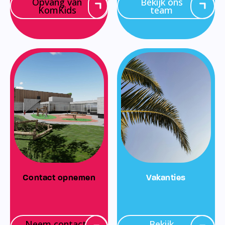
Opvang van
Bekijk ons
KomKids
team
Contact opnemen
Vakanties
Neem contact
Bekijk