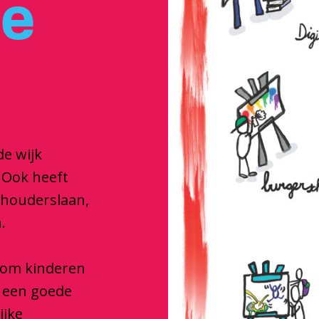
je
de wijk
 Ook heeft
dhouderslaan,
.
e om kinderen
e een goede
ijke