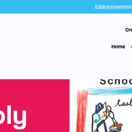
directiepaletho
On
Home
oly