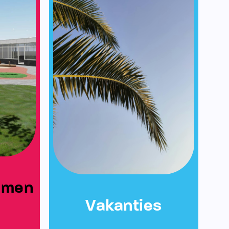
emen
Vakanties