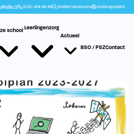
ly@siko.nl
(010) 474 96 88
Zoeken
Vacatures
Ouderapp
SIKO
Leerlingenzorg
ze school
Actueel
BSO / PSZ
Contact