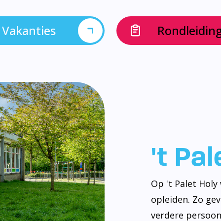
Vakanties
Rondleidin
't Pa
Op 't Palet Hol
opleiden. Zo ge
verdere persoonl