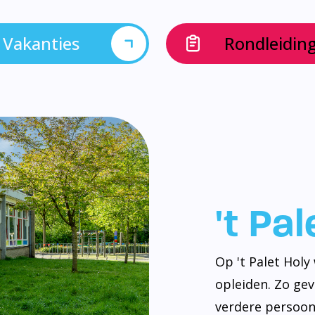
Vakanties
Rondleidin
't Pa
Op 't Palet Hol
opleiden. Zo ge
verdere persoonl