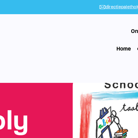
directiepaletho
On
Home
oly