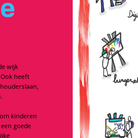
je
de wijk
 Ook heeft
dhouderslaan,
.
e om kinderen
e een goede
ijke