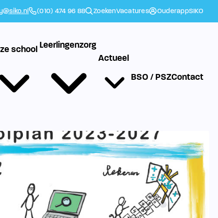
ly@siko.nl
(010) 474 96 88
Zoeken
Vacatures
Ouderapp
SIKO
Leerlingenzorg
ze school
Actueel
BSO / PSZ
Contact