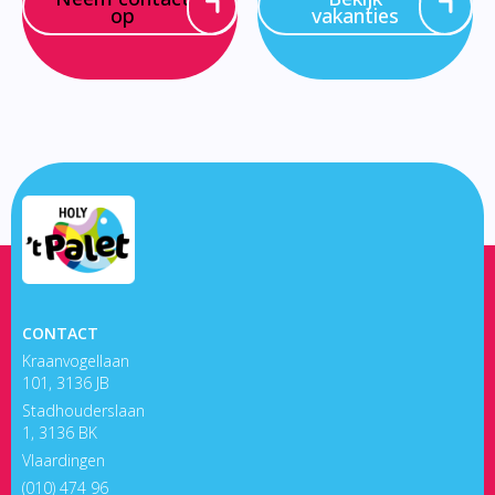
op
vakanties
CONTACT
Kraanvogellaan
101, 3136 JB
Stadhouderslaan
1, 3136 BK
Vlaardingen
(010) 474 96