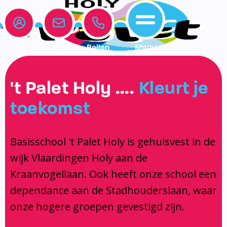
Login
E-mail
Bellen
Menu
Onze school
Leerlingenzorg
Actueel
't Palet Holy ….
Kleurt je
Home
toekomst
Onze school
Medezeggenschapsraad
Interne begeleiding
Vakanties en vrije dagen
Leerlingenzorg
Documentatie
Jeugdprofessional op school
Agenda
Basisschool 't Palet Holy is gehuisvest in de
Actueel
Het Team
Onderwijs dat past
Social Schools App
wijk Vlaardingen Holy aan de
BSO / PSZ
Ouderraad
Logopedie
Kraanvogellaan. Ook heeft onze school een
Contact
Privacy
Centrum voor jeugd en gezin
dependance aan de Stadhouderslaan, waar
onze hogere groepen gevestigd zijn.
Contact
Brugfunctionaris