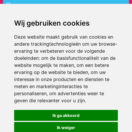
88
directiepaletholy@siko.nl
Wij gebruiken cookies
ONDERDEEL VAN
Deze website maakt gebruik van cookies en
andere trackingtechnologieën om uw browse-
ervaring te verbeteren voor de volgende
doeleinden:
om de basisfunctionaliteit van de
website mogelijk te maken
,
om een betere
ervaring op de website te bieden
,
om uw
interesse in onze producten en diensten te
© 2026 ’t Palet Holy | Alle rechten voorbehouden
meten en marketinginteracties te
personaliseren
,
om advertenties weer te
Privacy policy
|
Disclaimer
|
Klachtenregeling
|
RSIN en Anbi
|
Cookie
voorkeuren
geven die relevanter voor u zijn
.
Crealisatie
The MindOffice
Ik ga akkoord
Ik weiger