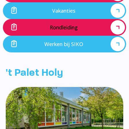
Vakanties
Rondleiding
Werken bij SIKO
't Palet Holy