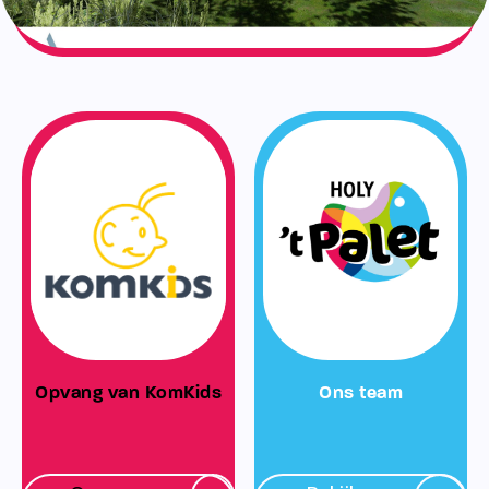
Opvang van KomKids
Ons team