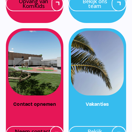
Opvang van
Bekijk ons
KomKids
team
Contact opnemen
Vakanties
Neem contact
Bekijk