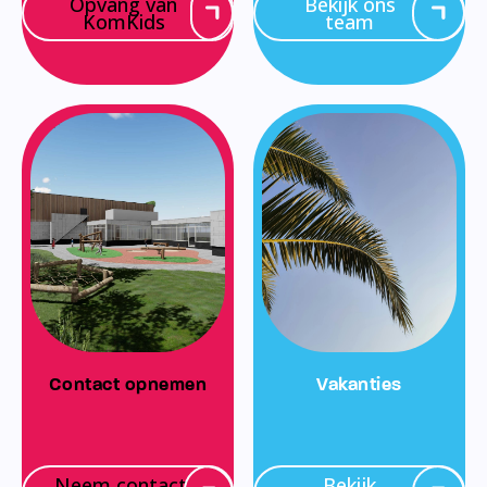
Opvang van
Bekijk ons
KomKids
team
Contact opnemen
Vakanties
Neem contact
Bekijk