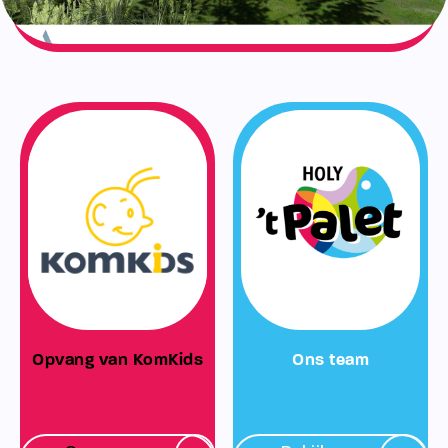
Opvang van KomKids
Ons team