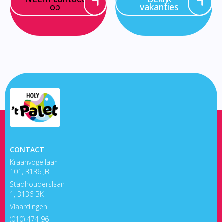
op
vakanties
CONTACT
Kraanvogellaan
101, 3136 JB
Stadhouderslaan
1, 3136 BK
Vlaardingen
(010) 474 96