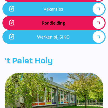
Vakanties
Rondleiding
Werken bij SIKO
't Palet Holy