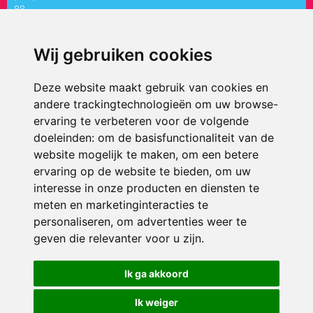
88
directiepaletholy@siko.nl
Wij gebruiken cookies
ONDERDEEL VAN
Deze website maakt gebruik van cookies en
andere trackingtechnologieën om uw browse-
ervaring te verbeteren voor de volgende
doeleinden:
om de basisfunctionaliteit van de
website mogelijk te maken
,
om een betere
ervaring op de website te bieden
,
om uw
interesse in onze producten en diensten te
© 2026 ’t Palet Holy | Alle rechten voorbehouden
meten en marketinginteracties te
personaliseren
,
om advertenties weer te
Privacy policy
|
Disclaimer
|
Klachtenregeling
|
RSIN en Anbi
|
Cookie
voorkeuren
geven die relevanter voor u zijn
.
Crealisatie
The MindOffice
Ik ga akkoord
Ik weiger