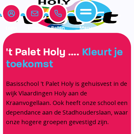
Login
E-mail
Bellen
Menu
Onze school
Leerlingenzorg
Actueel
't Palet Holy ….
Kleurt je
Home
toekomst
Onze school
Medezeggenschapsraad
Interne begeleiding
Vakanties en vrije dagen
Leerlingenzorg
Documentatie
Jeugdprofessional op school
Agenda
Basisschool 't Palet Holy is gehuisvest in de
Actueel
Het Team
Onderwijs dat past
Social Schools App
wijk Vlaardingen Holy aan de
BSO / PSZ
Ouderraad
Logopedie
Kraanvogellaan. Ook heeft onze school een
Contact
Privacy
Centrum voor jeugd en gezin
dependance aan de Stadhouderslaan, waar
onze hogere groepen gevestigd zijn.
Contact
Brugfunctionaris