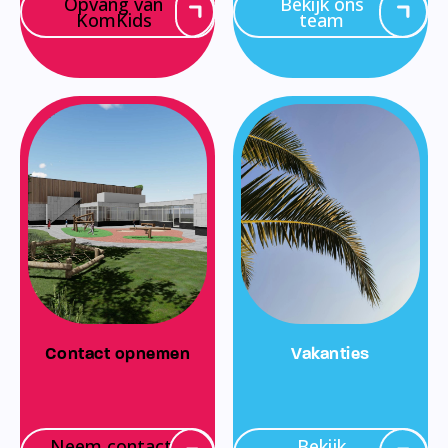
Opvang van
Bekijk ons
KomKids
team
Contact opnemen
Vakanties
Neem contact
Bekijk