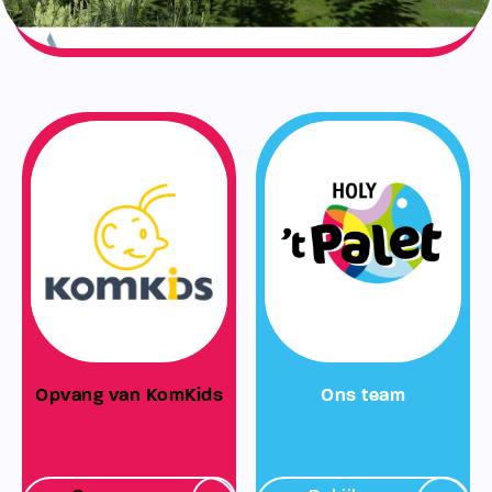
Opvang van KomKids
Ons team