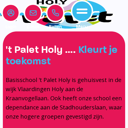
Login
E-mail
Bellen
Menu
Onze school
Leerlingenzorg
Actueel
't Palet Holy ….
Kleurt je
Home
toekomst
Onze school
Medezeggenschapsraad
Interne begeleiding
Vakanties en vrije dagen
Leerlingenzorg
Documentatie
Jeugdprofessional op school
Agenda
Basisschool 't Palet Holy is gehuisvest in de
Actueel
Het Team
Onderwijs dat past
Social Schools App
wijk Vlaardingen Holy aan de
BSO / PSZ
Ouderraad
Logopedie
Kraanvogellaan. Ook heeft onze school een
Contact
Privacy
Centrum voor jeugd en gezin
dependance aan de Stadhouderslaan, waar
onze hogere groepen gevestigd zijn.
Contact
Brugfunctionaris