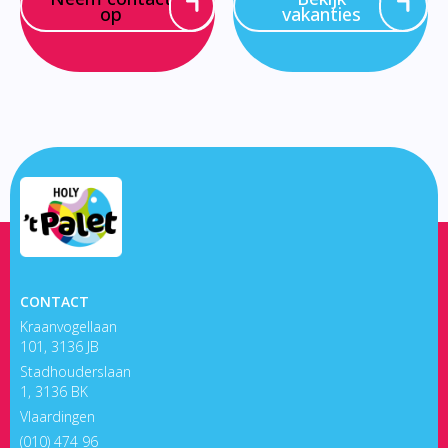
op
vakanties
CONTACT
Kraanvogellaan
101, 3136 JB
Stadhouderslaan
1, 3136 BK
Vlaardingen
(010) 474 96