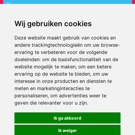
88
directiepaletholy@siko.nl
Wij gebruiken cookies
ONDERDEEL VAN
Deze website maakt gebruik van cookies en
andere trackingtechnologieën om uw browse-
ervaring te verbeteren voor de volgende
doeleinden:
om de basisfunctionaliteit van de
website mogelijk te maken
,
om een betere
ervaring op de website te bieden
,
om uw
interesse in onze producten en diensten te
© 2026 ’t Palet Holy | Alle rechten voorbehouden
meten en marketinginteracties te
personaliseren
,
om advertenties weer te
Privacy policy
|
Disclaimer
|
Klachtenregeling
|
RSIN en Anbi
|
Cookie
voorkeuren
geven die relevanter voor u zijn
.
Crealisatie
The MindOffice
Ik ga akkoord
Ik weiger