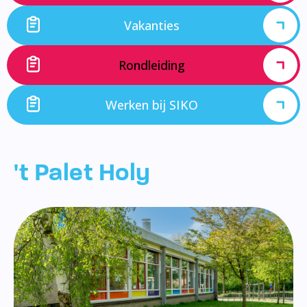
Vakanties
Rondleiding
Werken bij SIKO
't Palet Holy