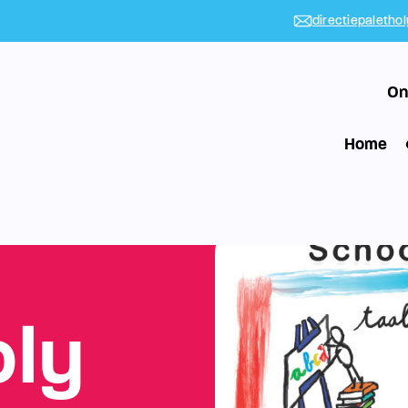
directiepaletho
On
Home
oly