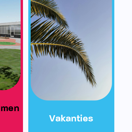
emen
Vakanties