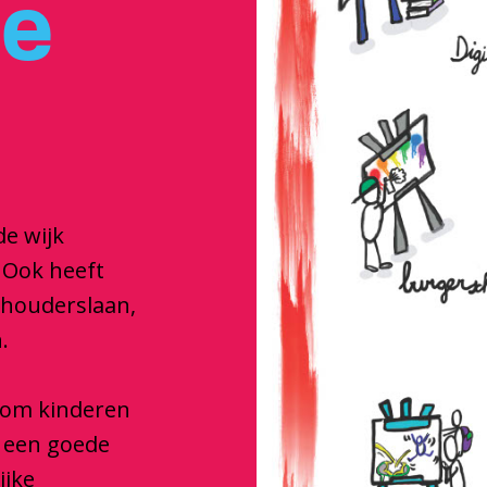
je
de wijk
 Ook heeft
dhouderslaan,
.
e om kinderen
e een goede
ijke