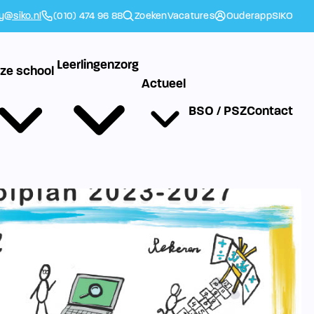
ly@siko.nl
(010) 474 96 88
Zoeken
Vacatures
Ouderapp
SIKO
Leerlingenzorg
ze school
Actueel
BSO / PSZ
Contact