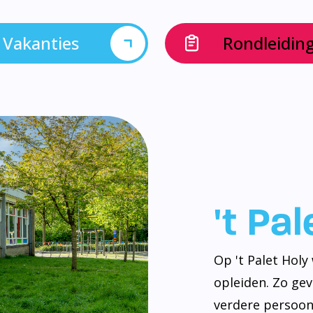
Vakanties
Rondleidin
't Pa
Op 't Palet Hol
opleiden. Zo ge
verdere persoonl