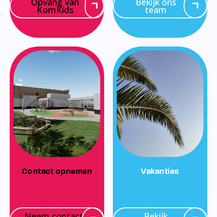
Opvang van
Bekijk ons
KomKids
team
Contact opnemen
Vakanties
Neem contact
Bekijk