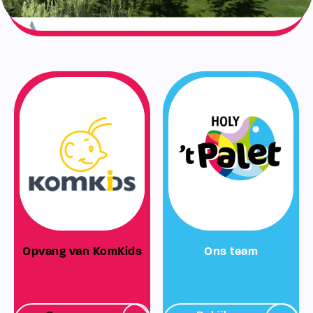
Opvang van KomKids
Ons team