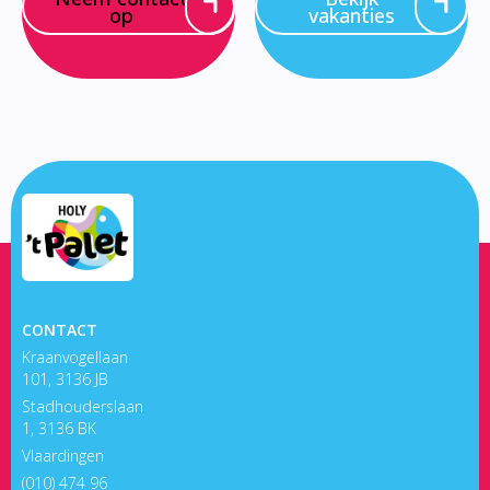
op
vakanties
CONTACT
Kraanvogellaan
101, 3136 JB
Stadhouderslaan
1, 3136 BK
Vlaardingen
(010) 474 96