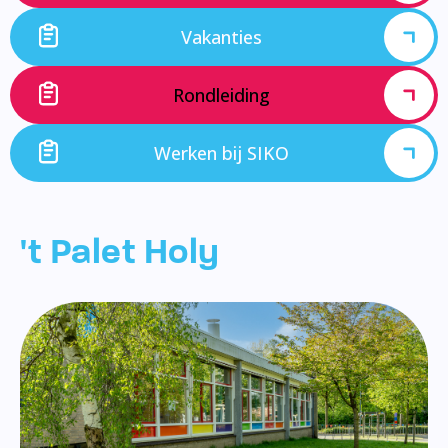
Vakanties
Rondleiding
Werken bij SIKO
't Palet Holy