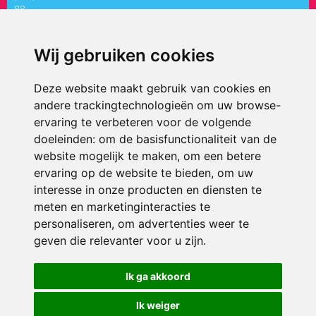
88
directiepaletholy@siko.nl
Wij gebruiken cookies
ONDERDEEL VAN
Deze website maakt gebruik van cookies en
andere trackingtechnologieën om uw browse-
ervaring te verbeteren voor de volgende
doeleinden:
om de basisfunctionaliteit van de
website mogelijk te maken
,
om een betere
ervaring op de website te bieden
,
om uw
interesse in onze producten en diensten te
© 2026 ’t Palet Holy | Alle rechten voorbehouden
meten en marketinginteracties te
personaliseren
,
om advertenties weer te
Privacy policy
|
Disclaimer
|
Klachtenregeling
|
RSIN en Anbi
|
Cookie
voorkeuren
geven die relevanter voor u zijn
.
Crealisatie
The MindOffice
Ik ga akkoord
Ik weiger