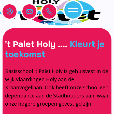
Login
E-mail
Bellen
Menu
Onze school
Leerlingenzorg
Actueel
't Palet Holy ….
Kleurt je
Home
toekomst
Onze school
Medezeggenschapsraad
Interne begeleiding
Vakanties en vrije dagen
Leerlingenzorg
Documentatie
Jeugdprofessional op school
Agenda
Basisschool 't Palet Holy is gehuisvest in de
Actueel
Het Team
Onderwijs dat past
Social Schools App
wijk Vlaardingen Holy aan de
BSO / PSZ
Ouderraad
Logopedie
Kraanvogellaan. Ook heeft onze school een
Contact
Privacy
Centrum voor jeugd en gezin
dependance aan de Stadhouderslaan, waar
onze hogere groepen gevestigd zijn.
Contact
Brugfunctionaris