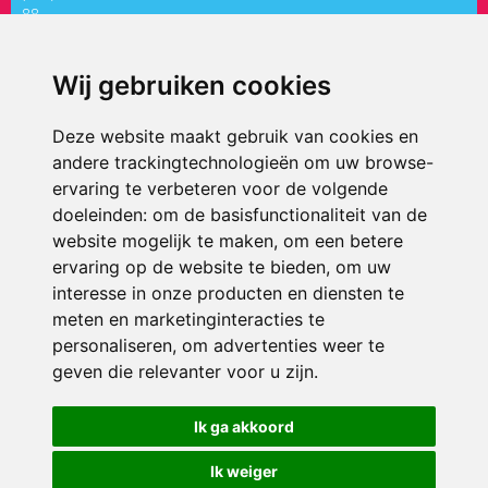
88
directiepaletholy@siko.nl
Wij gebruiken cookies
ONDERDEEL VAN
Deze website maakt gebruik van cookies en
andere trackingtechnologieën om uw browse-
ervaring te verbeteren voor de volgende
doeleinden:
om de basisfunctionaliteit van de
website mogelijk te maken
,
om een betere
ervaring op de website te bieden
,
om uw
interesse in onze producten en diensten te
© 2026 ’t Palet Holy | Alle rechten voorbehouden
meten en marketinginteracties te
personaliseren
,
om advertenties weer te
Privacy policy
|
Disclaimer
|
Klachtenregeling
|
RSIN en Anbi
|
Cookie
voorkeuren
geven die relevanter voor u zijn
.
Crealisatie
The MindOffice
Ik ga akkoord
Ik weiger