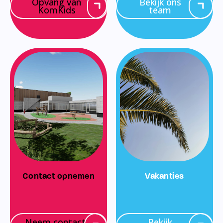
Opvang van
Bekijk ons
KomKids
team
Contact opnemen
Vakanties
Neem contact
Bekijk