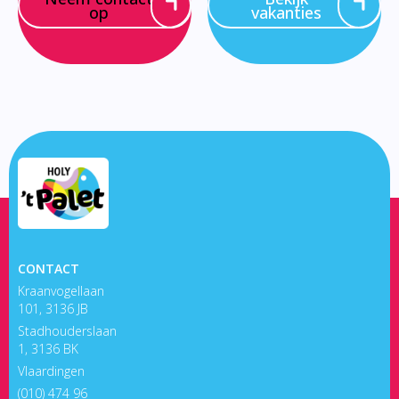
op
vakanties
CONTACT
Kraanvogellaan
101, 3136 JB
Stadhouderslaan
1, 3136 BK
Vlaardingen
(010) 474 96