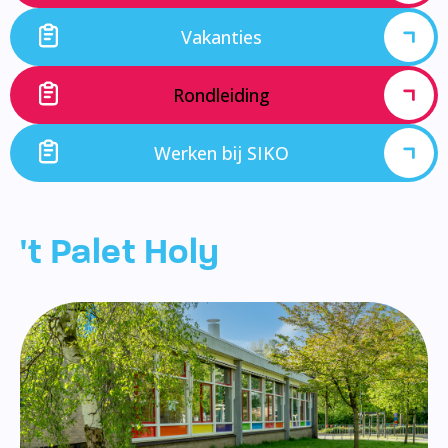
Vakanties
Rondleiding
Werken bij SIKO
't Palet Holy