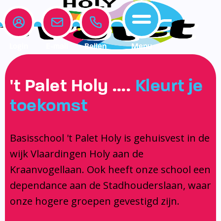
Login
E-mail
Bellen
Menu
Onze school
Leerlingenzorg
Actueel
't Palet Holy ….
Kleurt je
Home
toekomst
Onze school
Medezeggenschapsraad
Interne begeleiding
Vakanties en vrije dagen
Leerlingenzorg
Documentatie
Jeugdprofessional op school
Agenda
Basisschool 't Palet Holy is gehuisvest in de
Actueel
Het Team
Onderwijs dat past
Social Schools App
wijk Vlaardingen Holy aan de
BSO / PSZ
Ouderraad
Logopedie
Kraanvogellaan. Ook heeft onze school een
Contact
Privacy
Centrum voor jeugd en gezin
dependance aan de Stadhouderslaan, waar
onze hogere groepen gevestigd zijn.
Contact
Brugfunctionaris