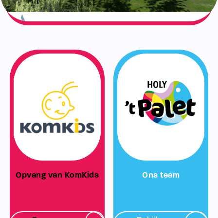
Opvang van KomKids
Ons team